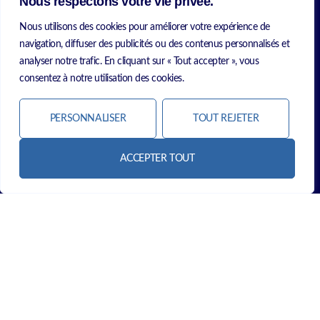
Nous respectons votre vie privée.
Nous utilisons des cookies pour améliorer votre expérience de
navigation, diffuser des publicités ou des contenus personnalisés et
analyser notre trafic. En cliquant sur « Tout accepter », vous
consentez à notre utilisation des cookies.
Vous avez un projet, vous avez besoin d’être
accompagnés ? Vous avez des questions par
PERSONNALISER
TOUT REJETER
rapport à nos services ? N’hésitez pas à nous
contacter.
ACCEPTER TOUT
CONTACTEZ-NOUS