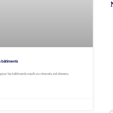
s bâtiments
 pour les bâtiments neufs ou rénovés, est devenu
V
d
q
N