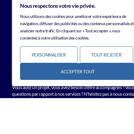
Nous respectons votre vie privée.
Nous utilisons des cookies pour améliorer votre expérience de
navigation, diffuser des publicités ou des contenus personnalisés et
analyser notre trafic. En cliquant sur « Tout accepter », vous
consentez à notre utilisation des cookies.
PERSONNALISER
TOUT REJETER
Vous avez un projet ?
ACCEPTER TOUT
Vous avez un projet, vous avez besoin d’être accompagnés ? Vou
questions par rapport à nos services ? N’hésitez pas à nous conta
CONTACTEZ-NOUS