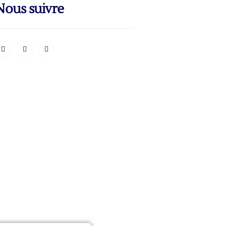
Nous suivre
Vous avez un projet ?
ous avez un projet, vous avez besoin
’être accompagnés ? Vous avez des
uestions par rapport à nos services ?
n’hésitez pas à nous contacter.